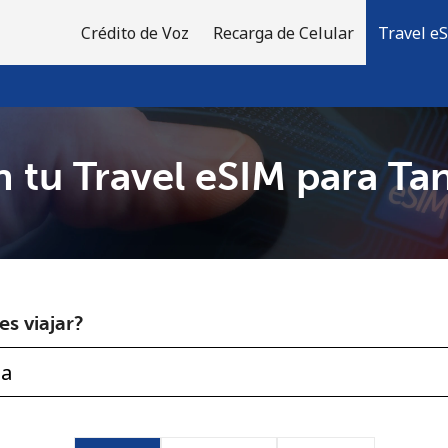
Crédito de Voz
Recarga de Celular
Travel e
 tu Travel eSIM para Ta
¡Bienvenido!
¿Ya tienes una cuenta?
Inicia sesión →
s viajar?
Regístrate con