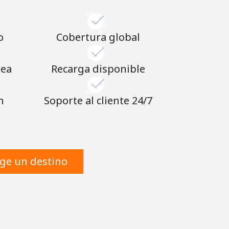
o
Cobertura global
nea
Recarga disponible
n
Soporte al cliente 24/7
ige un destino