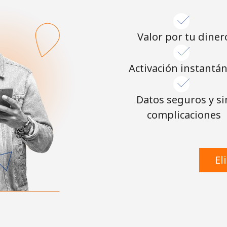
o
Continuar con
Valor por tu diner
Activación instantá
Datos seguros y si
complicaciones
El