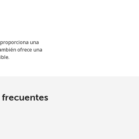
M proporciona una
También ofrece una
ible.
s frecuentes