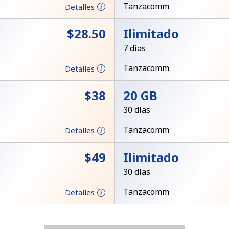
Un número
Tanzacomm
Detalles
Un caracter especial
⁦$28.50⁩
Ilimitado
7 días
Tanzacomm
Detalles
⁦$38⁩
20 GB
Mantente en contacto para recibir nuestras mejores
30 días
ofertas.
Tanzacomm
Detalles
Al abrir una cuenta en este sitio web, estoy de
acuerdo con estos
Términos y condiciones.
⁦$49⁩
Ilimitado
30 días
Únete
Tanzacomm
Detalles