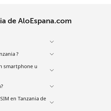
nia de AloEspana.com
nzania ?
 un smartphone u
n?
eSIM en Tanzania de