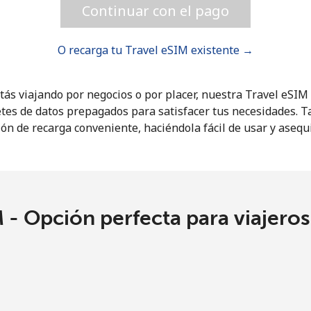
Continuar con el pago
¡Hola!
O recarga tu Travel eSIM existente →
Inicia sesión o
REGÍSTRATE →
tás viajando por negocios o por placer, nuestra Travel eSI
tes de datos prepagados para satisfacer tus necesidades. 
ón de recarga conveniente, haciéndola fácil de usar y asequ
 - Opción perfecta para viajero
¿Olvidaste tu contraseña? →
Iniciar Sesión