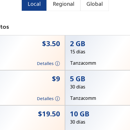
Local
Regional
Global
o
atos
⁦$3.50⁩
2 GB
15 días
Tanzacomm
Detalles
⁦$9⁩
5 GB
30 días
Tanzacomm
Detalles
No se ha creado una contraseña
⁦$19.50⁩
10 GB
Mínimo 8 caracteres
30 días
Una letra mayúscula y una minúscula