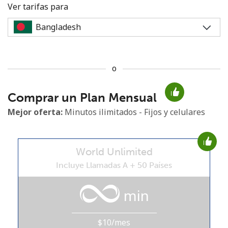
Ver tarifas para
o
No se ha creado una contraseña
Comprar un Plan Mensual
Mínimo 8 caracteres
Una letra mayúscula y una minúscula
Mejor oferta:
Minutos ilimitados - Fijos y celulares
Un número
Un caracter especial
World Unlimited
Incluye Llamadas A + 50 Países
min
Mantente en contacto para recibir nuestras mejores
ofertas.
$10/mes