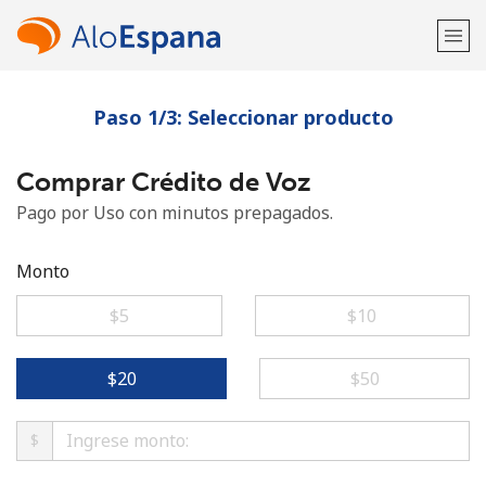
Paso 1/3: Seleccionar producto
¡Bienvenido!
Comprar Crédito de Voz
¿Ya tienes una cuenta?
Inicia sesión →
Pago por Uso con minutos prepagados.
Regístrate con
Monto
⁦$5⁩
⁦$10⁩
o
⁦$20⁩
⁦$50⁩
$