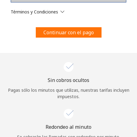
Al abrir una cuenta en este sitio web, estoy de acuerdo con
estos
Términos y condiciones.
Términos y Condiciones
Únete
Continuar con el pago
¡Hola!
Sin cobros ocultos
Inicia sesión o
REGÍSTRATE →
Pagas sólo los minutos que utilizas, nuestras tarifas incluyen
impuestos.
Redondeo al minuto
¿Olvidaste tu contraseña? →
Se cobrarán las llamadas con redondeo por minuto.