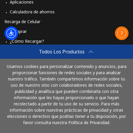
Aplicaciones
Calculadora de ahorros
Recarga de Celular
Comprar
¿Cómo Recargar?
Travel eSIM
Todos Los Productos
Comprar
Usamos cookies para personalizar contenido y anuncios, para
Cómo funciona
proporcionar funciones de redes sociales y para analizar
nuestro tráfico. También compartimos información sobre tu
uso de nuestro sitio con colaboradores de redes sociales,
publicidad y analítica que pueden combinarla con otra
Paga con
información que les hayas proporcionado o que hayan
recolectado a partir de tu uso de su servicio. Para más
información sobre nuestras prácticas de privacidad y otras
elecciones o derechos que podrías tener a tu disposición, por
favor consulta nuestra Política de Privacidad.