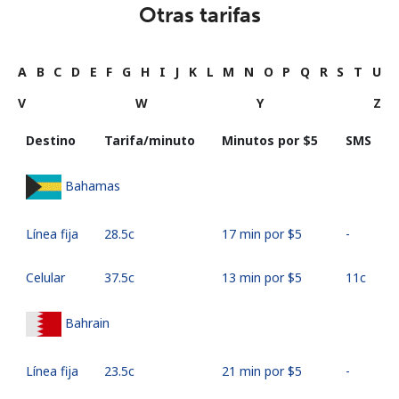
Otras tarifas
A
B
C
D
E
F
G
H
I
J
K
L
M
N
O
P
Q
R
S
T
U
V
W
Y
Z
Destino
Tarifa/minuto
Minutos por ⁦$5⁩
SMS
Bahamas
Línea fija
⁦28.5c⁩
17 min por ⁦$5⁩
-
Celular
⁦37.5c⁩
13 min por ⁦$5⁩
⁦11c⁩
Bahrain
Línea fija
⁦23.5c⁩
21 min por ⁦$5⁩
-