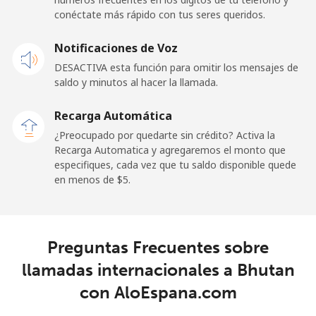
conéctate más rápido con tus seres queridos.
Celular
⁦70.5c⁩
7 min por ⁦$5⁩
-
Notificaciones de Voz
Belgium
DESACTIVA esta función para omitir los mensajes de
saldo y minutos al hacer la llamada.
Línea fija
⁦3.9c⁩
128 min por ⁦$5⁩
-
Recarga Automática
Celular
⁦51.5c⁩
9 min por ⁦$5⁩
⁦17c⁩
¿Preocupado por quedarte sin crédito? Activa la
Recarga Automatica y agregaremos el monto que
especifiques, cada vez que tu saldo disponible quede
Belize
en menos de ⁦$5⁩.
Línea fija
⁦43.5c⁩
11 min por ⁦$5⁩
-
Celular
⁦43.9c⁩
11 min por ⁦$5⁩
⁦22c⁩
Preguntas Frecuentes sobre
llamadas internacionales a Bhutan
Benin
con AloEspana.com
Línea fija
⁦75.9c⁩
6 min por ⁦$5⁩
-