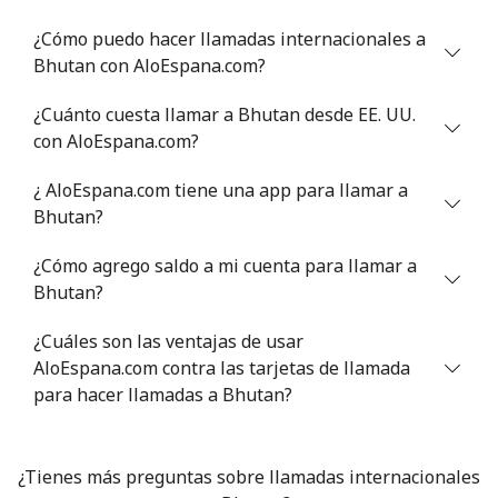
¿Cómo puedo hacer llamadas internacionales a
Celular
⁦77.5c⁩
6 min por ⁦$5⁩
-
Bhutan con AloEspana.com?
Bermuda
¿Cuánto cuesta llamar a Bhutan desde EE. UU.
con AloEspana.com?
Línea fija
⁦4.5c⁩
111 min por ⁦$5⁩
-
¿ AloEspana.com tiene una app para llamar a
Bhutan?
Celular
⁦4.5c⁩
111 min por ⁦$5⁩
⁦25c⁩
¿Cómo agrego saldo a mi cuenta para llamar a
Bhutan
Bhutan?
Línea fija
⁦13.9c⁩
35 min por ⁦$5⁩
-
¿Cuáles son las ventajas de usar
AloEspana.com contra las tarjetas de llamada
Celular
para hacer llamadas a Bhutan?
⁦12.9c⁩
38 min por ⁦$5⁩
-
Bolivia
¿Tienes más preguntas sobre llamadas internacionales