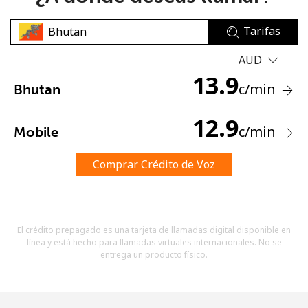
Tarifas
AUD
13.9
c
/min
Bhutan
No se ha creado una contraseña
12.9
c
/min
Mobile
Mínimo 8 caracteres
Una letra mayúscula y una minúscula
Un número
Comprar Crédito de Voz
Un caracter especial
El crédito prepagado es una tarjeta de llamadas digital disponible en
línea y está hecho para llamadas virtuales internacionales. No se
entrega un producto físico.
Mantente en contacto para recibir nuestras mejores
ofertas.