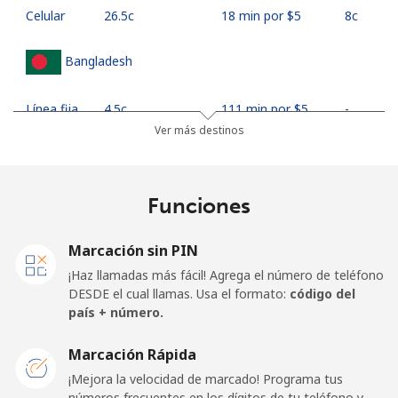
Celular
⁦26.5c⁩
18 min por ⁦$5⁩
⁦8c⁩
Bangladesh
Línea fija
⁦4.5c⁩
111 min por ⁦$5⁩
-
Ver más destinos
Celular
⁦3.9c⁩
128 min por ⁦$5⁩
-
Barbados
Funciones
Línea fija
⁦39.5c⁩
12 min por ⁦$5⁩
-
Marcación sin PIN
¡Haz llamadas más fácil! Agrega el número de teléfono
Celular
⁦44.9c⁩
11 min por ⁦$5⁩
-
DESDE el cual llamas. Usa el formato:
código del
país + número.
Belarus
Marcación Rápida
¡Mejora la velocidad de marcado! Programa tus
Línea fija
⁦77.5c⁩
6 min por ⁦$5⁩
-
números frecuentes en los dígitos de tu teléfono y