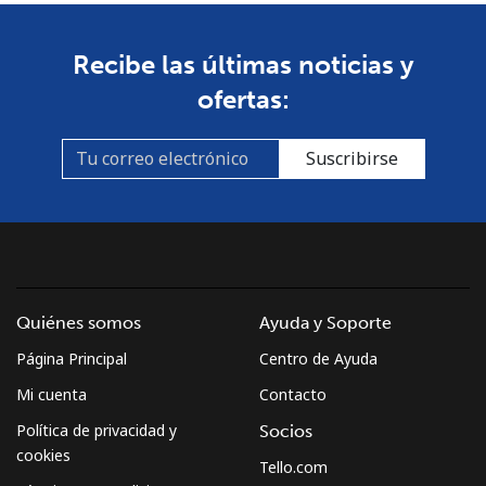
Línea fija
⁦1.7c⁩
294 min por ⁦$5⁩
-
Recibe las últimas noticias y
ofertas:
Celular
⁦5.5c⁩
90 min por ⁦$5⁩
⁦55c⁩
Burkina Faso
Suscribirse
Línea fija
⁦80.9c⁩
6 min por ⁦$5⁩
-
Celular
⁦66.5c⁩
7 min por ⁦$5⁩
⁦41c⁩
Burundi
Quiénes somos
Ayuda y Soporte
Página Principal
Centro de Ayuda
Línea fija
⁦102.9c⁩
4 min por ⁦$5⁩
-
Mi cuenta
Contacto
Celular
⁦94.5c⁩
5 min por ⁦$5⁩
-
Política de privacidad y
Socios
cookies
Tello.com