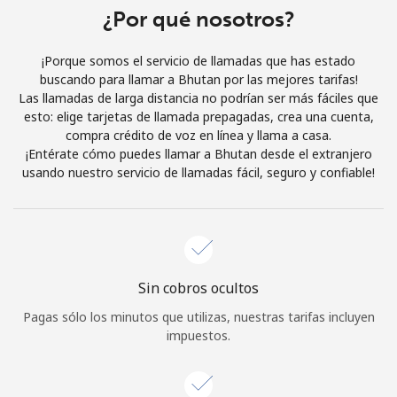
Al abrir una cuenta en este sitio web, estoy de acuerdo con
¿Por qué nosotros?
estos
Términos y condiciones.
¡Porque somos el servicio de llamadas que has estado
buscando para llamar a Bhutan por las mejores tarifas!
Únete
Las llamadas de larga distancia no podrían ser más fáciles que
esto: elige tarjetas de llamada prepagadas, crea una cuenta,
compra crédito de voz en línea y llama a casa.
¡Entérate cómo puedes llamar a Bhutan desde el extranjero
usando nuestro servicio de llamadas fácil, seguro y confiable!
¡Hola!
Inicia sesión o
REGÍSTRATE →
Sin cobros ocultos
Pagas sólo los minutos que utilizas, nuestras tarifas incluyen
impuestos.
¿Olvidaste tu contraseña? →