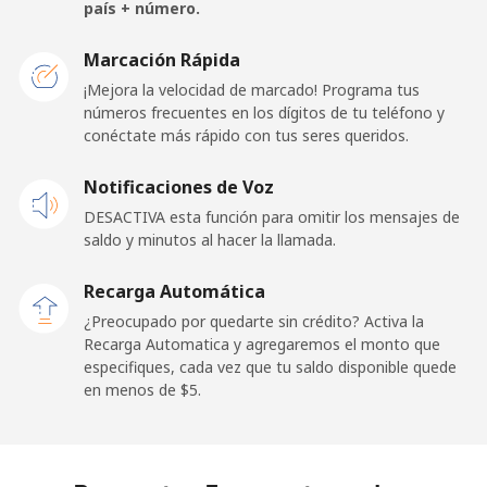
Celular
⁦133.9¢⁩
3 min por ⁦$5⁩
⁦25¢⁩
país + número.
San Marino
Marcación Rápida
¡Mejora la velocidad de marcado! Programa tus
números frecuentes en los dígitos de tu teléfono y
Línea fija
⁦24.5¢⁩
20 min por ⁦$5⁩
-
conéctate más rápido con tus seres queridos.
Celular
⁦23.5¢⁩
21 min por ⁦$5⁩
-
Notificaciones de Voz
DESACTIVA esta función para omitir los mensajes de
Sao Tome And Principe
saldo y minutos al hacer la llamada.
All
⁦214.9¢⁩
2 min por ⁦$5⁩
-
Recarga Automática
country
¿Preocupado por quedarte sin crédito? Activa la
Recarga Automatica y agregaremos el monto que
Saudi Arabia
especifiques, cada vez que tu saldo disponible quede
en menos de ⁦$5⁩.
Línea fija
⁦14.9¢⁩
33 min por ⁦$5⁩
-
Celular
⁦22.9¢⁩
21 min por ⁦$5⁩
-