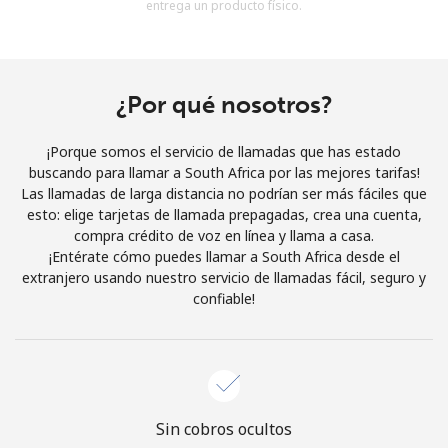
entrega un producto físico.
Al abrir una cuenta en este sitio web, estoy de acuerdo con
estos
Términos y condiciones.
Únete
¿Por qué nosotros?
¡Porque somos el servicio de llamadas que has estado
buscando para llamar a South Africa por las mejores tarifas!
Las llamadas de larga distancia no podrían ser más fáciles que
¡Hola!
esto: elige tarjetas de llamada prepagadas, crea una cuenta,
compra crédito de voz en línea y llama a casa.
¡Entérate cómo puedes llamar a South Africa desde el
Inicia sesión o
REGÍSTRATE →
extranjero usando nuestro servicio de llamadas fácil, seguro y
confiable!
¿Olvidaste tu contraseña? →
Sin cobros ocultos