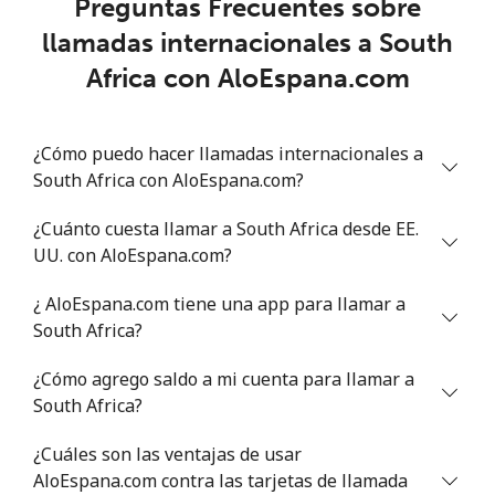
Preguntas Frecuentes sobre
llamadas internacionales a South
Senegal
Africa con AloEspana.com
Línea fija
⁦46.9¢⁩
10 min por ⁦$5⁩
-
¿Cómo puedo hacer llamadas internacionales a
Celular
⁦40.9¢⁩
12 min por ⁦$5⁩
⁦27¢⁩
South Africa con AloEspana.com?
Serbia
¿Cuánto cuesta llamar a South Africa desde EE.
UU. con AloEspana.com?
Línea fija
⁦24.5¢⁩
20 min por ⁦$5⁩
-
¿ AloEspana.com tiene una app para llamar a
Celular
⁦55.5¢⁩
9 min por ⁦$5⁩
-
South Africa?
¿Cómo agrego saldo a mi cuenta para llamar a
Seychelles
South Africa?
Línea fija
⁦89.5¢⁩
5 min por ⁦$5⁩
-
¿Cuáles son las ventajas de usar
AloEspana.com contra las tarjetas de llamada