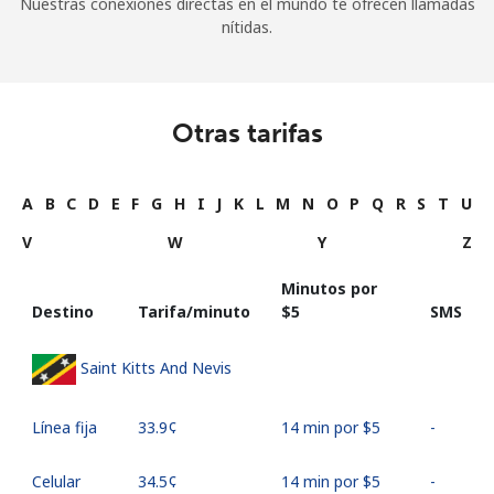
Nuestras conexiones directas en el mundo te ofrecen llamadas
nítidas.
Otras tarifas
A
B
C
D
E
F
G
H
I
J
K
L
M
N
O
P
Q
R
S
T
U
V
W
Y
Z
Minutos por
Destino
Tarifa/minuto
⁦$5⁩
SMS
Saint Kitts And Nevis
Línea fija
⁦33.9¢⁩
14 min por ⁦$5⁩
-
Celular
⁦34.5¢⁩
14 min por ⁦$5⁩
-