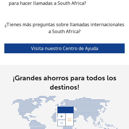
Celular
⁦87.5¢⁩
5 min por ⁦$5⁩
-
para hacer llamadas a South Africa?
Sierra Leone
¿Tienes más preguntas sobre llamadas internacionales
Celular
⁦61.9¢⁩
a South Africa?
8 min por ⁦$5⁩
-
Singapore
Visita nuestro Centro de Ayuda
Línea fija
⁦1.9¢⁩
263 min por ⁦$5⁩
-
Celular
⁦1.9¢⁩
263 min por ⁦$5⁩
-
¡Grandes ahorros para todos los
destinos!
Sint Maarten
Línea fija
⁦24.9¢⁩
20 min por ⁦$5⁩
-
Celular
⁦24.9¢⁩
20 min por ⁦$5⁩
-