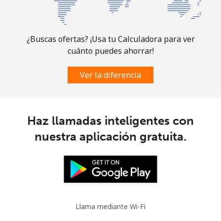
Slovakia
Línea fija
⁦1.5¢⁩
333 min por ⁦$5⁩
-
¿Buscas ofertas? ¡Usa tu Calculadora para ver
cuánto puedes ahorrar!
Celular
⁦3.5¢⁩
142 min por ⁦$5⁩
⁦9¢⁩
Ver la diferencia
Slovenia
Línea fija
⁦34.5¢⁩
14 min por ⁦$5⁩
-
Haz llamadas inteligentes con
nuestra aplicación gratuita.
Celular
⁦55.5¢⁩
9 min por ⁦$5⁩
-
Solomon Islands
All
⁦163.9¢⁩
3 min por ⁦$5⁩
-
country
Llama mediante Wi-Fi