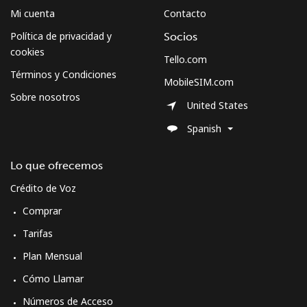
South Sudan
Mi cuenta
Contacto
Política de privacidad y
Socios
Celular
⁦70.5¢⁩
7 min por ⁦$5⁩
-
cookies
Tello.com
Términos y Condiciones
MobileSIM.com
Spain
Sobre nosotros
United States
Línea fija
⁦0.9¢⁩
555 min por ⁦$5⁩
-
Spanish
Celular
⁦2.5¢⁩
200 min por ⁦$5⁩
⁦7¢⁩
Lo que ofrecemos
Crédito de Voz
Sri Lanka
Comprar
Línea fija
⁦28.5¢⁩
17 min por ⁦$5⁩
-
Tarifas
Plan Mensual
Celular
⁦24.5¢⁩
20 min por ⁦$5⁩
-
Cómo Llamar
St Helena
Números de Acceso