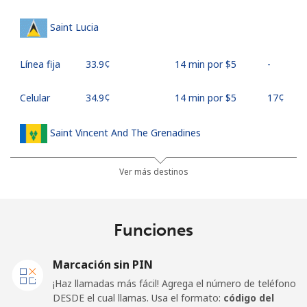
Saint Lucia
Línea fija
⁦33.9¢⁩
14 min por ⁦$5⁩
-
Celular
⁦34.9¢⁩
14 min por ⁦$5⁩
⁦17¢⁩
Saint Vincent And The Grenadines
Línea fija
⁦30.5¢⁩
16 min por ⁦$5⁩
-
Ver más destinos
Celular
⁦33.9¢⁩
14 min por ⁦$5⁩
-
Funciones
Samoa
Marcación sin PIN
Línea fija
⁦127.5¢⁩
3 min por ⁦$5⁩
-
¡Haz llamadas más fácil! Agrega el número de teléfono
DESDE el cual llamas. Usa el formato:
código del