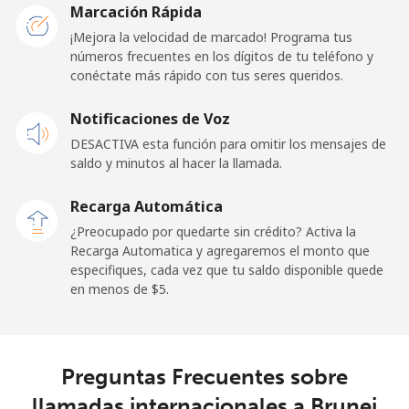
Marcación Rápida
¡Mejora la velocidad de marcado! Programa tus
Línea fija
⁦77.5c⁩
6 min por ⁦$5⁩
-
números frecuentes en los dígitos de tu teléfono y
conéctate más rápido con tus seres queridos.
Celular
⁦70.5c⁩
7 min por ⁦$5⁩
-
Notificaciones de Voz
Belgium
DESACTIVA esta función para omitir los mensajes de
saldo y minutos al hacer la llamada.
Línea fija
⁦3.9c⁩
128 min por ⁦$5⁩
-
Recarga Automática
Celular
⁦51.5c⁩
9 min por ⁦$5⁩
⁦17c⁩
¿Preocupado por quedarte sin crédito? Activa la
Recarga Automatica y agregaremos el monto que
especifiques, cada vez que tu saldo disponible quede
Belize
en menos de ⁦$5⁩.
Línea fija
⁦43.5c⁩
11 min por ⁦$5⁩
-
Celular
⁦43.9c⁩
11 min por ⁦$5⁩
⁦22c⁩
Preguntas Frecuentes sobre
llamadas internacionales a Brunei