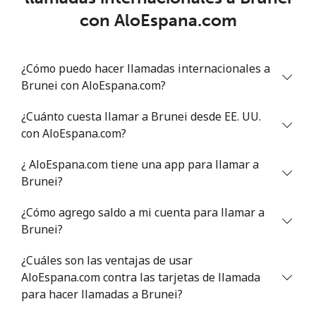
Benin
con AloEspana.com
Línea fija
⁦75.9c⁩
6 min por ⁦$5⁩
-
¿Cómo puedo hacer llamadas internacionales a
Celular
⁦77.5c⁩
6 min por ⁦$5⁩
-
Brunei con AloEspana.com?
Bermuda
¿Cuánto cuesta llamar a Brunei desde EE. UU.
con AloEspana.com?
Línea fija
⁦4.5c⁩
111 min por ⁦$5⁩
-
¿ AloEspana.com tiene una app para llamar a
Brunei?
Celular
⁦4.5c⁩
111 min por ⁦$5⁩
⁦25c⁩
¿Cómo agrego saldo a mi cuenta para llamar a
Bhutan
Brunei?
Línea fija
⁦13.9c⁩
35 min por ⁦$5⁩
-
¿Cuáles son las ventajas de usar
AloEspana.com contra las tarjetas de llamada
Celular
para hacer llamadas a Brunei?
⁦12.9c⁩
38 min por ⁦$5⁩
-