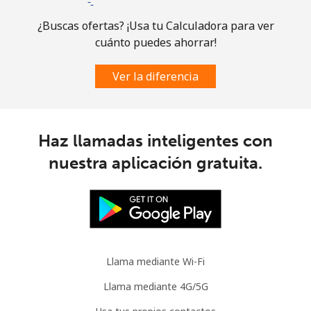
Brazil
¿Buscas ofertas? ¡Usa tu Calculadora para ver
cuánto puedes ahorrar!
Línea fija
⁦1.5c⁩
333 min por ⁦$5⁩
-
Ver la diferencia
Celular
⁦2.6c⁩
192 min por ⁦$5⁩
⁦8c⁩
British Virgin Islands
Haz llamadas inteligentes con
nuestra aplicación gratuita.
Línea fija
⁦44.9c⁩
11 min por ⁦$5⁩
-
Celular
⁦46.9c⁩
10 min por ⁦$5⁩
⁦25c⁩
Brunei
Llama mediante Wi-Fi
Línea fija
⁦48.5c⁩
10 min por ⁦$5⁩
-
Llama mediante 4G/5G
Celular
⁦47.9c⁩
10 min por ⁦$5⁩
⁦13c⁩