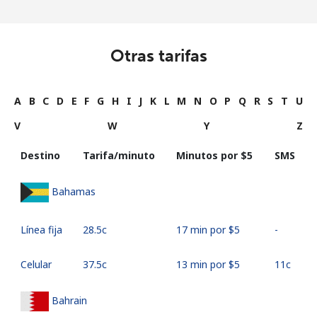
Otras tarifas
A
B
C
D
E
F
G
H
I
J
K
L
M
N
O
P
Q
R
S
T
U
V
W
Y
Z
Destino
Tarifa/minuto
Minutos por ⁦$5⁩
SMS
Bahamas
Línea fija
⁦28.5c⁩
17 min por ⁦$5⁩
-
Celular
⁦37.5c⁩
13 min por ⁦$5⁩
⁦11c⁩
Bahrain