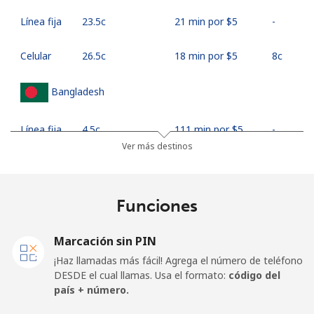
Línea fija
⁦23.5c⁩
21 min por ⁦$5⁩
-
Celular
⁦26.5c⁩
18 min por ⁦$5⁩
⁦8c⁩
Bangladesh
Línea fija
⁦4.5c⁩
111 min por ⁦$5⁩
-
Ver más destinos
Celular
⁦3.9c⁩
128 min por ⁦$5⁩
-
Barbados
Funciones
Línea fija
⁦39.5c⁩
12 min por ⁦$5⁩
-
Marcación sin PIN
¡Haz llamadas más fácil! Agrega el número de teléfono
Celular
⁦44.9c⁩
11 min por ⁦$5⁩
-
DESDE el cual llamas. Usa el formato:
código del
país + número.
Belarus