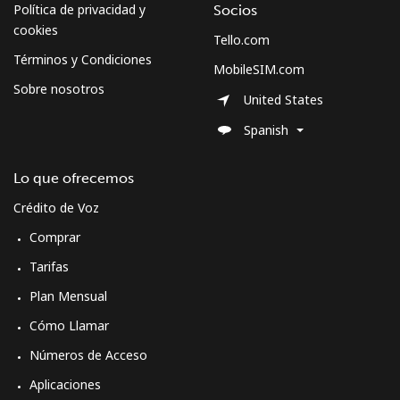
Celular
⁦94.5c⁩
5 min por ⁦$5⁩
-
Política de privacidad y
Socios
cookies
Tello.com
Términos y Condiciones
MobileSIM.com
Sobre nosotros
United States
Spanish
Lo que ofrecemos
Crédito de Voz
Comprar
Tarifas
Plan Mensual
Cómo Llamar
Números de Acceso
Aplicaciones