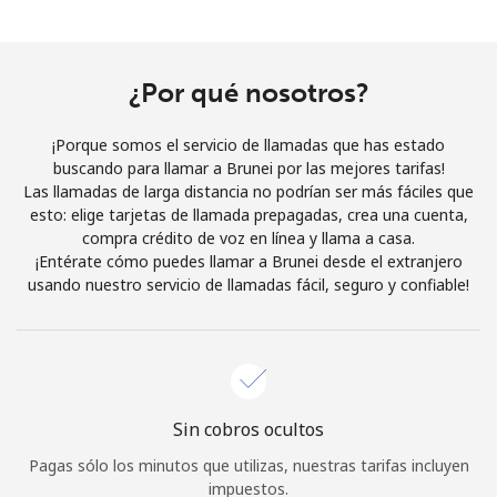
Al abrir una cuenta en este sitio web, estoy de acuerdo con
estos
Términos y condiciones.
¿Por qué nosotros?
Únete
¡Porque somos el servicio de llamadas que has estado
buscando para llamar a Brunei por las mejores tarifas!
Las llamadas de larga distancia no podrían ser más fáciles que
esto: elige tarjetas de llamada prepagadas, crea una cuenta,
¡Hola!
compra crédito de voz en línea y llama a casa.
¡Entérate cómo puedes llamar a Brunei desde el extranjero
usando nuestro servicio de llamadas fácil, seguro y confiable!
Inicia sesión o
REGÍSTRATE →
Sin cobros ocultos
¿Olvidaste tu contraseña? →
Pagas sólo los minutos que utilizas, nuestras tarifas incluyen
impuestos.