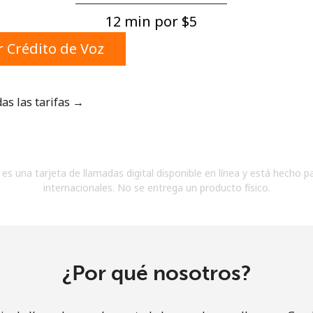
Un número
12 min por ⁦$5⁩
Un caracter especial
 Crédito de Voz
das las tarifas →
Mantente en contacto para recibir nuestras mejores
ofertas.
es una tarjeta de llamadas digital disponible en línea y está hecho p
Al abrir una cuenta en este sitio web, estoy de
internacionales. No se entrega un producto físico.
acuerdo con estos
Términos y condiciones.
Únete
¿Por qué nosotros?