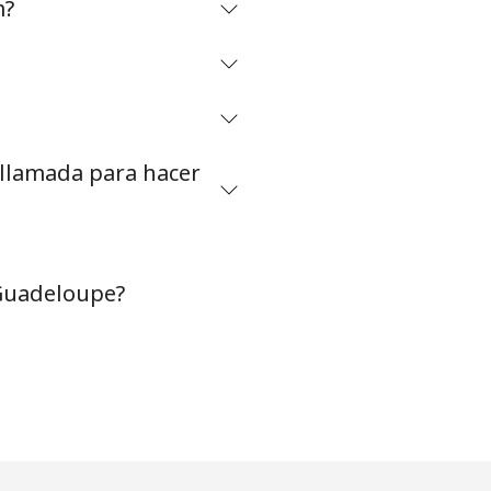
m?
-
⁦8c⁩
 llamada para hacer
-
⁦14c⁩
 Guadeloupe?
-
-