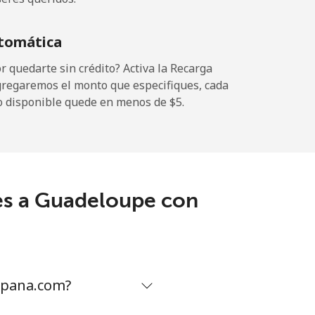
-
tomática
-
 quedarte sin crédito? Activa la Recarga
gregaremos el monto que especifiques, cada
o disponible quede en menos de ⁦$5⁩.
-
-
es a Guadeloupe con
-
⁦13c⁩
spana.com?