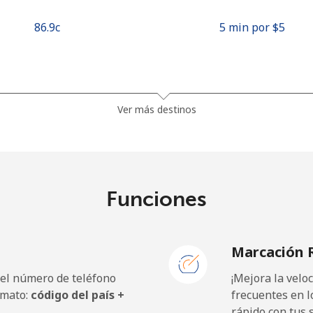
⁦86.9c⁩
5 min por ⁦$5⁩
⁦45.5c⁩
10 min por ⁦$5⁩
Ver más destinos
⁦56.5c⁩
8 min por ⁦$5⁩
Funciones
⁦1.5c⁩
333 min por ⁦$5⁩
Marcación 
⁦1.8c⁩
277 min por ⁦$5⁩
 el número de teléfono
¡Mejora la vel
rmato:
código del país +
frecuentes en l
rápido con tus 