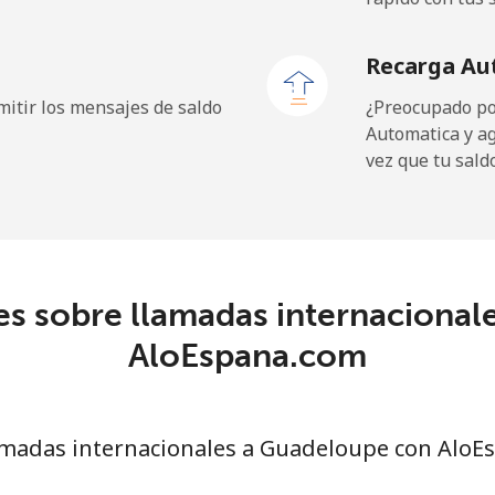
⁦49.9c⁩
10 min por ⁦$5⁩
Recarga Au
⁦37.9c⁩
13 min por ⁦$5⁩
itir los mensajes de saldo
¿Preocupado por
Automatica y a
vez que tu sald
⁦13.9c⁩
35 min por ⁦$5⁩
⁦29.9c⁩
16 min por ⁦$5⁩
es sobre llamadas internacional
AloEspana.com
⁦1.5c⁩
333 min por ⁦$5⁩
⁦2c⁩
250 min por ⁦$5⁩
madas internacionales a Guadeloupe con AloE