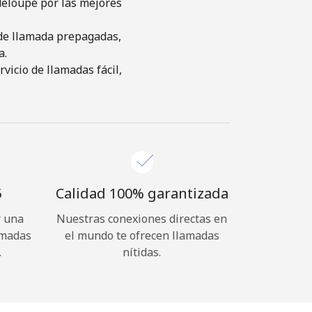
deloupe por las mejores
s de llamada prepagadas,
a.
icio de llamadas fácil,
⁩
Calidad 100% garantizada
r una
Nuestras conexiones directas en
amadas
el mundo te ofrecen llamadas
.
nítidas.