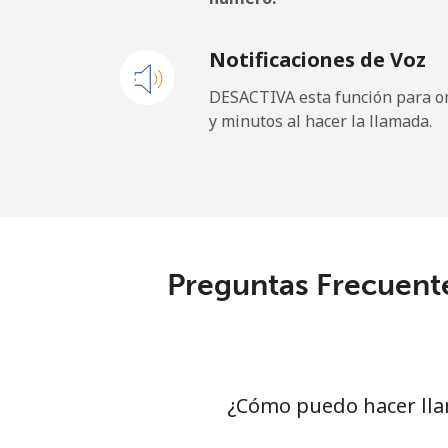
Línea fija
Notificaciones de Voz
Celular
DESACTIVA esta función para om
y minutos al hacer la llamada.
Gibraltar
Línea fija
Celular
Preguntas Frecuent
Greece
Línea fija
Celular
¿Cómo puedo hacer lla
Greenland