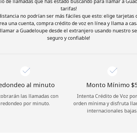
cio de llamadas que has estado buscando para llamar a Gua
tarifas!
istancia no podrían ser más fáciles que esto: elige tarjeta
¡Hola!
rea una cuenta, compra crédito de voz en línea y llama a cas
llamar a Guadeloupe desde el extranjero usando nuestro serv
Inicia sesión o
REGÍSTRATE →
seguro y confiable!
edondeo al minuto
Monto Mínimo ⁦$5
cobrarán las llamadas con
Intenta Crédito de Voz po
¿Olvidaste tu contraseña? →
redondeo por minuto.
orden mínima y disfruta ll
internacionales bajas
Iniciar Sesión