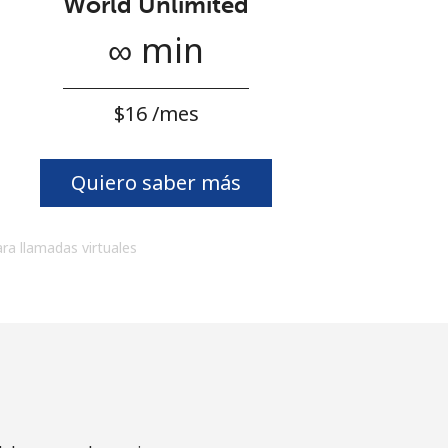
World Unlimited
∞ min
⁦$16⁩ /mes
Quiero saber más
ara llamadas virtuales