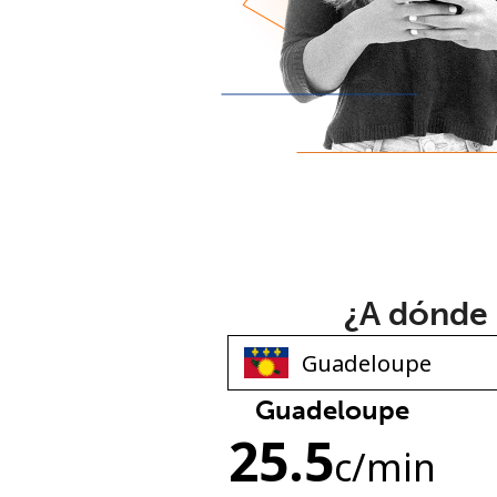
¿A dónde 
Guadeloupe
25.5
c
/min