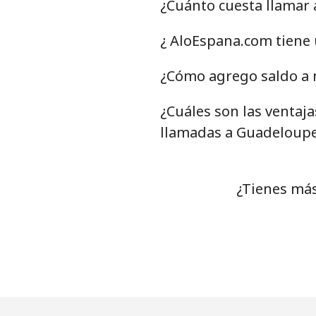
¿Cuánto cuesta llamar
Línea fija
¿ AloEspana.com tiene
Celular
¿Cómo agrego saldo a 
¿Cuáles son las ventaj
Grenada
llamadas a Guadeloup
Línea fija
Celular
¿Tienes más
Guadeloupe
Línea fija
Celular