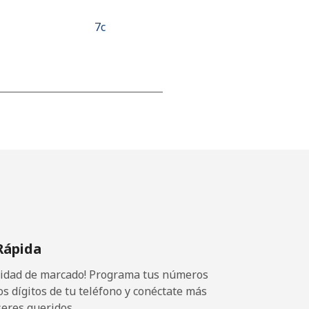
⁦7c⁩
-
⁦25c⁩
-
Rápida
⁦17c⁩
ocidad de marcado! Programa tus números
os dígitos de tu teléfono y conéctate más
seres queridos.