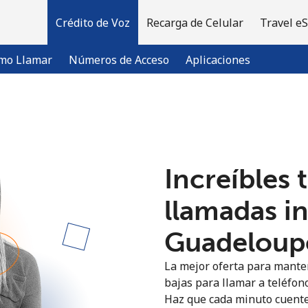
Crédito de Voz
Recarga de Celular
Travel e
mo Llamar
Números de Acceso
Aplicaciones
¡Bienvenido!
Increíbles 
¿Ya tienes una cuenta?
Inicia sesión →
llamadas i
Regístrate con
Guadeloupe
La mejor oferta para manten
bajas para llamar a teléfon
Haz que cada minuto cuente