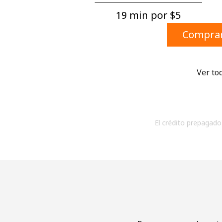
19 min por ⁦$5⁩
Comprar
Ver to
El crédito prepagado 