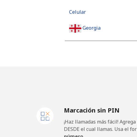
Celular
Georgia
Línea fija
Celular
Germany
Línea fija
Marcación sin PIN
Celular
¡Haz llamadas más fácil! Agrega
Ghana
DESDE el cual llamas. Usa el fo
número.