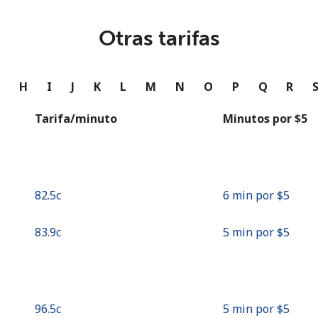
o
Otras tarifas
Continuar con
G
H
I
J
K
L
M
N
O
P
Q
R
Tarifa/minuto
Minutos por ⁦$5⁩
⁦82.5c⁩
6 min por ⁦$5⁩
⁦83.9c⁩
5 min por ⁦$5⁩
⁦96.5c⁩
5 min por ⁦$5⁩