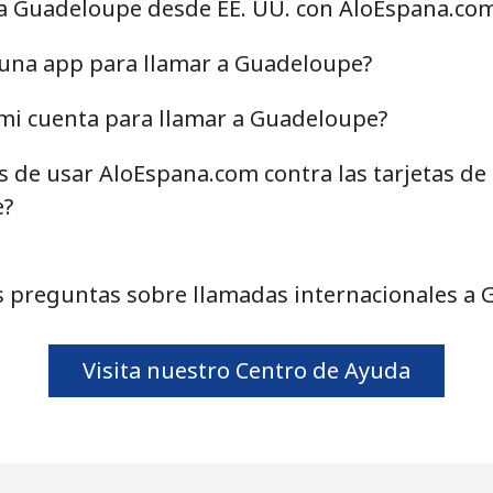
 a Guadeloupe desde EE. UU. con AloEspana.co
⁦14.5c⁩
34 min por ⁦$5⁩
 una app para llamar a Guadeloupe?
⁦15.9c⁩
31 min por ⁦$5⁩
mi cuenta para llamar a Guadeloupe?
as de usar AloEspana.com contra las tarjetas de
e?
⁦23.5c⁩
21 min por ⁦$5⁩
⁦43.9c⁩
11 min por ⁦$5⁩
 preguntas sobre llamadas internacionales a
Visita nuestro Centro de Ayuda
⁦25.5c⁩
19 min por ⁦$5⁩
⁦40.9c⁩
12 min por ⁦$5⁩