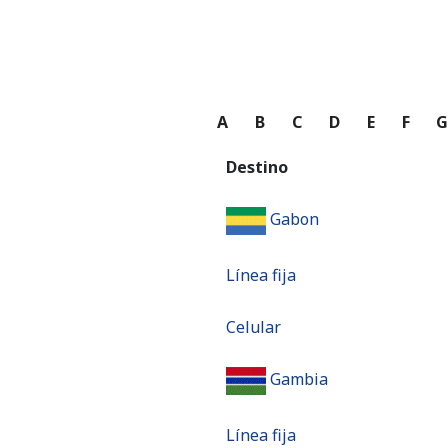
A
B
C
D
E
F
Destino
Gabon
Línea fija
Celular
Gambia
Línea fija