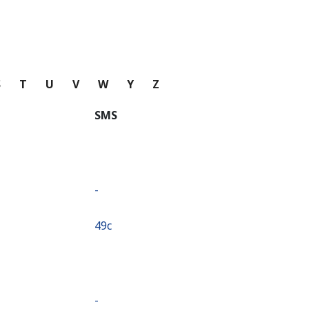
S
T
U
V
W
Y
Z
SMS
-
⁦49c⁩
-