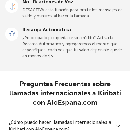
Notificaciones de Voz
⁦$5⁩
DESACTIVA esta función para omitir los mensajes de
saldo y minutos al hacer la llamada.
Kuwait
Recarga Automática
Línea fija
⁦10.5c⁩
47 min por
-
¿Preocupado por quedarte sin crédito? Activa la
⁦$5⁩
Recarga Automatica y agregaremos el monto que
especifiques, cada vez que tu saldo disponible quede
Celular
⁦9.9c⁩
50 min por
-
en menos de ⁦$5⁩.
⁦$5⁩
Kyrgyzstan
Preguntas Frecuentes sobre
Línea fija
⁦43.9c⁩
11 min por
-
llamadas internacionales a Kiribati
⁦$5⁩
con AloEspana.com
Celular
⁦51.9c⁩
9 min por
-
⁦$5⁩
¿Cómo puedo hacer llamadas internacionales a
Kiribati con AloEspana.com?