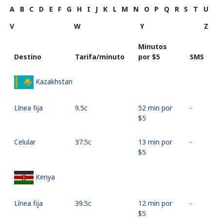
A
B
C
D
E
F
G
H
I
J
K
L
M
N
O
P
Q
R
S
T
U
V
W
Y
Z
Minutos
Destino
Tarifa/minuto
por ⁦$5⁩
SMS
Kazakhstan
Línea fija
⁦9.5c⁩
52 min por
-
⁦$5⁩
Celular
⁦37.5c⁩
13 min por
-
⁦$5⁩
Kenya
Línea fija
⁦39.5c⁩
12 min por
-
⁦$5⁩