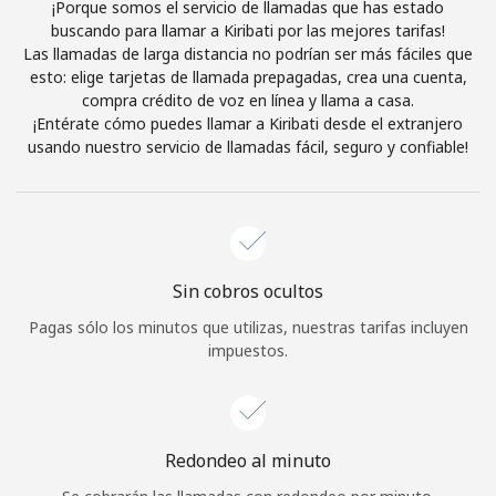
¡Porque somos el servicio de llamadas que has estado
Al abrir una cuenta en este sitio web, estoy de acuerdo con
buscando para llamar a Kiribati por las mejores tarifas!
estos
Términos y condiciones.
Las llamadas de larga distancia no podrían ser más fáciles que
esto: elige tarjetas de llamada prepagadas, crea una cuenta,
compra crédito de voz en línea y llama a casa.
Únete
¡Entérate cómo puedes llamar a Kiribati desde el extranjero
usando nuestro servicio de llamadas fácil, seguro y confiable!
¡Hola!
Sin cobros ocultos
Inicia sesión o
REGÍSTRATE →
Pagas sólo los minutos que utilizas, nuestras tarifas incluyen
impuestos.
Redondeo al minuto
¿Olvidaste tu contraseña? →