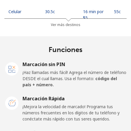
Celular
⁦30.5c⁩
16 min por
⁦55c⁩
⁦$5⁩
Ver más destinos
Mobile -
⁦27.5c⁩
18 min por
⁦55c⁩
Safaricom
⁦$5⁩
Funciones
Kiribati
Marcación sin PIN
All country
⁦313.5c⁩
1 min por
-
¡Haz llamadas más fácil! Agrega el número de teléfono
⁦$5⁩
DESDE el cual llamas. Usa el formato:
código del
país + número.
Kosovo
Marcación Rápida
Línea fija
⁦48.9c⁩
10 min por
-
¡Mejora la velocidad de marcado! Programa tus
⁦$5⁩
números frecuentes en los dígitos de tu teléfono y
conéctate más rápido con tus seres queridos.
Celular
⁦95.5c⁩
5 min por
-